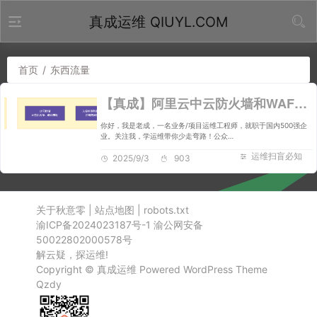
真成运维 QIUYL.COM
首页
/
东西流量
【真成】阿里云中云防火墙和WAF防火墙区别？
你好，我是老成，一名业务/项目运维工程师，就职于国内500强企
业。关注我，学运维带你少走弯路！公众…
运维扫盲必知
2025/9/3
903
关于秋意零
|
站点地图
|
robots.txt
渝ICP备2024023187号-1
渝公网安备
50022802000578号
解云疑，探运维!
Copyright ©
真成运维
Powered
WordPress
Theme
Qzdy