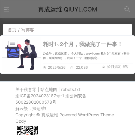
真成运维 QIUYL.COM
首页
/
写博客
耗时1~2个月，我做完了一件事！
公众号：真成运维 、个人网站：qiuyl.com 耗时2个月左右（非全
职，断断续续），我写了一个《如何搞定…
如何搞定博客
2025/5/26
22,086
关于秋意零
|
站点地图
|
robots.txt
渝ICP备2024023187号-1
渝公网安备
50022802000578号
解云疑，探运维!
Copyright ©
真成运维
Powered
WordPress
Theme
Qzdy