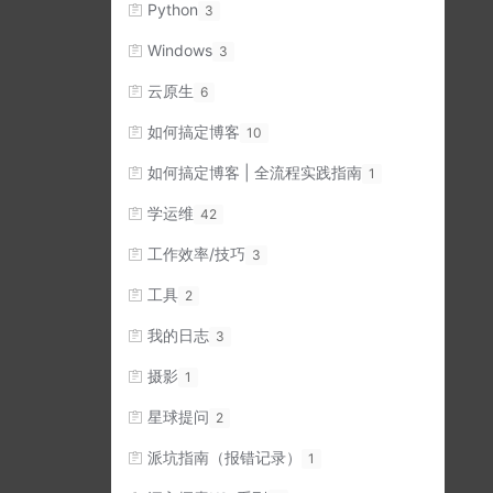
Python
3
Windows
3
云原生
6
如何搞定博客
10
如何搞定博客 | 全流程实践指南
1
学运维
42
工作效率/技巧
3
工具
2
我的日志
3
摄影
1
星球提问
2
派坑指南（报错记录）
1