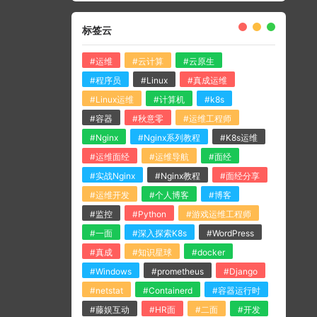
标签云
#运维
#云计算
#云原生
#程序员
#Linux
#真成运维
#Linux运维
#计算机
#k8s
#容器
#秋意零
#运维工程师
#Nginx
#Nginx系列教程
#K8s运维
#运维面经
#运维导航
#面经
#实战Nginx
#Nginx教程
#面经分享
#运维开发
#个人博客
#博客
#监控
#Python
#游戏运维工程师
#一面
#深入探索K8s
#WordPress
#真成
#知识星球
#docker
#Windows
#prometheus
#Django
#netstat
#Containerd
#容器运行时
#藤娱互动
#HR面
#二面
#开发