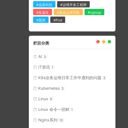
#远算科技
#运维开发工程师
#应届生
#真成运维导航
#cgroup
#图床
#Pod
栏目分类
AI
3
IT资讯
1
K8s业务运维日常工作中遇到的问题
3
Kubernetes
3
Linux
9
Linux 命令一招鲜
1
Nginx系列
10