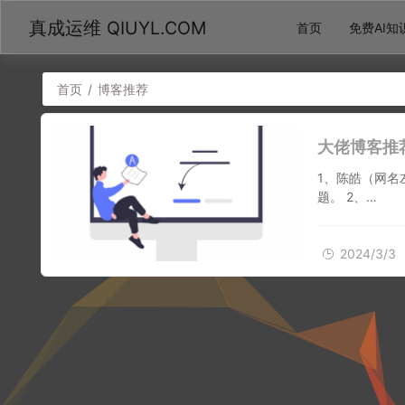
真成运维 QIUYL.COM
首页
免费AI知
首页
/
博客推荐
大佬博客推
1、陈皓（网
题。 2、…
2024/3/3