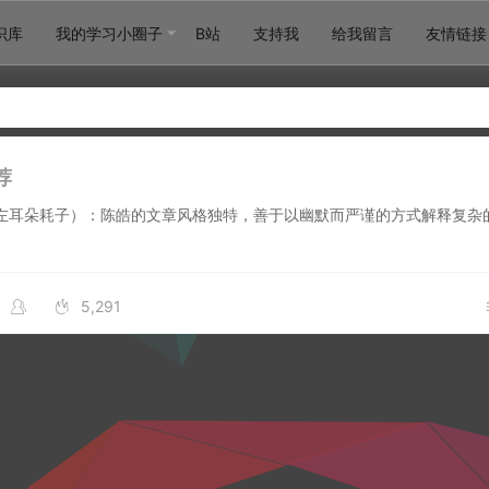
识库
我的学习小圈子
B站
支持我
给我留言
友情链接
荐
名左耳朵耗子）：陈皓的文章风格独特，善于以幽默而严谨的方式解释复杂
5,291