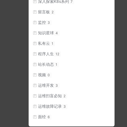
深入探索K8s系列
7
留言板
2
监控
3
知识星球
4
私有云
1
程序人生
12
站长动态
1
视频
0
运维开发
3
运维扫盲必知
2
运维故障记录
3
面经
6