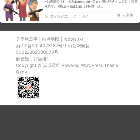
K8s容器运行时，移除Dockershim后存在哪些疑惑？ 大家好，我是
秋意零。 K8s版本截止目前（24/09）已…
云原生
2024/9/22
1,657
关于秋意零
|
站点地图
|
robots.txt
渝ICP备2024023187号-1
渝公网安备
50022802000578号
解云疑，探运维!
Copyright ©
真成运维
Powered
WordPress
Theme
Qzdy