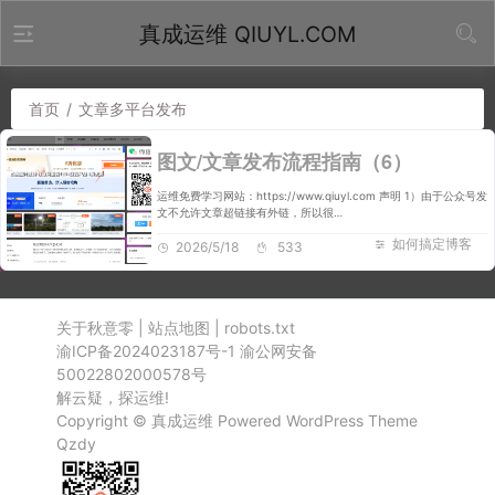
真成运维 QIUYL.COM
首页
/
文章多平台发布
图文/文章发布流程指南（6）
运维免费学习网站：https://www.qiuyl.com 声明 1）由于公众号发
文不允许文章超链接有外链，所以很…
如何搞定博客
2026/5/18
533
关于秋意零
|
站点地图
|
robots.txt
渝ICP备2024023187号-1
渝公网安备
50022802000578号
解云疑，探运维!
Copyright ©
真成运维
Powered
WordPress
Theme
Qzdy