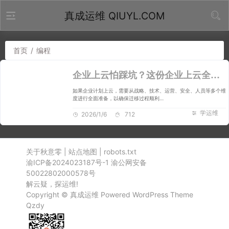
真成运维 QIUYL.COM
首页
/
编程
企业上云怕踩坑？这份企业上云全流程准备指南，看完再动手
如果企业计划上云，需要从战略、技术、运营、安全、人员等多个维
度进行全面准备，以确保迁移过程顺利…
学运维
2026/1/6
712
关于秋意零
|
站点地图
|
robots.txt
渝ICP备2024023187号-1
渝公网安备
50022802000578号
解云疑，探运维!
Copyright ©
真成运维
Powered
WordPress
Theme
Qzdy