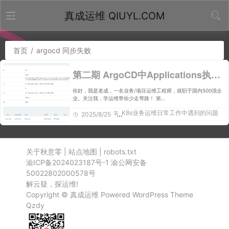
真成运维 QIUYL.COM
首页
/
argocd 同步失败
第二期 ArgoCD中Applications执行同步失败
你好，我是老成，一名业务/项目运维工程师，就职于国内500强企
业。关注我，学运维带你少走弯路！ 第…
K8s业务运维日常工作中遇到的问题
2025/8/25
612
关于秋意零
|
站点地图
|
robots.txt
渝ICP备2024023187号-1
渝公网安备
50022802000578号
解云疑，探运维!
Copyright ©
真成运维
Powered
WordPress
Theme
Qzdy