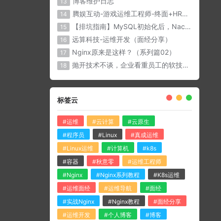
博客维护日志
13
腾娱互动-游戏运维工程师-终面+HR面（面经分享）
14
【排坑指南】MySQL初始化后，Nacos与微服务无法连接？？
15
远算科技-运维开发（面经分享）
16
Nginx原来是这样？（系列篇02）
17
抛开技术不谈，企业看重员工的软技能有那些？
18
标签云
#运维
#云计算
#云原生
#程序员
#Linux
#真成运维
#Linux运维
#计算机
#k8s
#容器
#秋意零
#运维工程师
#Nginx
#Nginx系列教程
#K8s运维
#运维面经
#运维导航
#面经
#实战Nginx
#Nginx教程
#面经分享
#运维开发
#个人博客
#博客