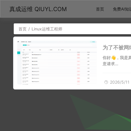
真成运维 QIUYL.COM
首页
免费AI知
首页
/
Linux运维工程师
为了不被网
你好👋，我是
意请求…
2026/5/11