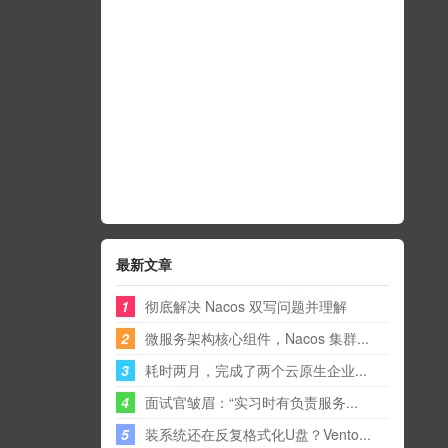
最新文章
1
彻底解决 Nacos 双写问题并理解
2
微服务架构核心组件，Nacos 集群...
3
耗时两月，完成了两个云原生企业...
4
面试官皱眉：“实习时有负责服务...
5
装系统还在反复格式化U盘？Vento...