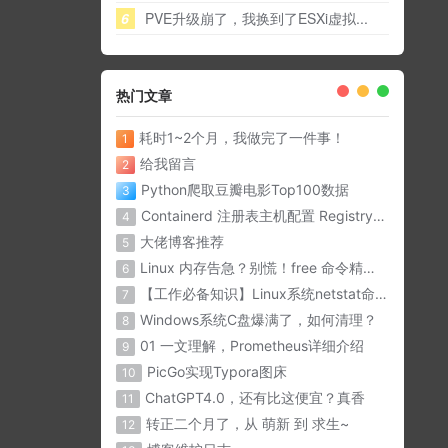
6
PVE升级崩了，我换到了ESXi虚拟...
热门文章
耗时1~2个月，我做完了一件事！
1
给我留言
2
Python爬取豆瓣电影Top100数据
3
Containerd 注册表主机配置 Registry Host
4
大佬博客推荐
5
Linux 内存告急？别慌！free 命令精准诊断内存问题
6
【工作必备知识】Linux系统netstat命令详解
7
Windows系统C盘爆满了，如何清理？
8
01 一文理解，Prometheus详细介绍
9
PicGo实现Typora图床
10
ChatGPT4.0，还有比这便宜？真香
11
转正二个月了，从 萌新 到 求生~
12