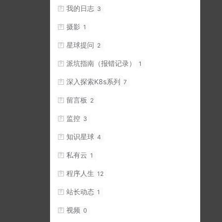
我的日志
3
摄影
1
星球提问
2
派坑指南（报错记录）
1
深入探索K8s系列
7
留言板
2
监控
3
知识星球
4
私有云
1
程序人生
12
站长动态
1
视频
0