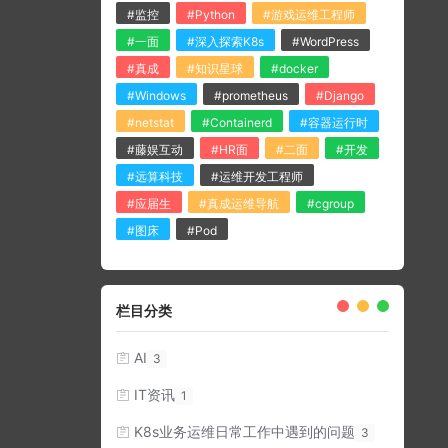
#监控
#Python
#游戏运维工程师
#一面
#深入探索K8s
#WordPress
#真成
#知识星球
#docker
#Windows
#prometheus
#Django
#netstat
#Containerd
#容器运行时
#藤娱互动
#HR面
#二面
#开发
#远算科技
#运维开发工程师
#应届生
#真成运维导航
#cgroup
#图床
#Pod
栏目分类
AI
3
IT资讯
1
K8s业务运维日常工作中遇到的问题
3