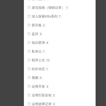
派坑指南（报错记录）
1
深入探索K8s系列
7
留言板
2
监控
3
知识星球
4
私有云
1
程序人生
12
站长动态
1
视频
0
运维开发
3
运维扫盲必知
2
运维故障记录
3