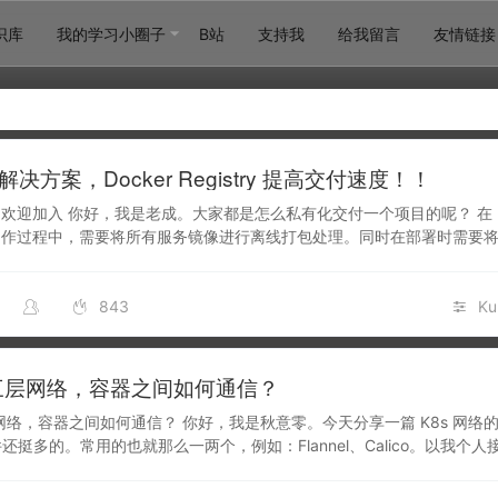
识库
我的学习小圈子
B站
支持我
给我留言
友情链接
决方案，Docker Registry 提高交付速度！！
欢迎加入 你好，我是老成。大家都是怎么私有化交付一个项目的呢？ 在 K
制作过程中，需要将所有服务镜像进行离线打包处理。同时在部署时需要
导入，为…
843
Ku
s 三层网络，容器之间如何通信？
三层网络，容器之间如何通信？ 你好，我是秋意零。今天分享一篇 K8s 网络
件还挺多的。常用的也就那么一两个，例如：Flannel、Calico。以我个人接触
，我也只…