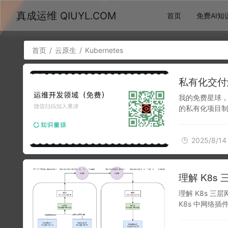
真成运维 QIUYL.COM
首页
免费AI知
首页
/
云原生
/
Kubernetes
2025/8/14
私有化交付解
我的免费星球，
的私有化项目
镜像进行重新
2025/8/14
2024/12/22
理解 K8
理解 K8s 
K8s 中网络插
始（2-3年）