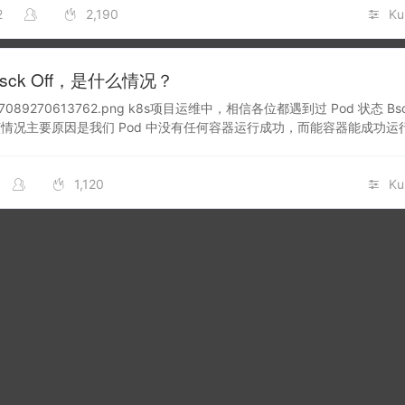
2
2,190
Ku
Bsck Off，是什么情况？
089270613762.png k8s项目运维中，相信各位都遇到过 Pod 状态 Bsc
情况主要原因是我们 Pod 中没有任何容器运行成功，而能容器能成功运
是有进程的，只…
1,120
Ku