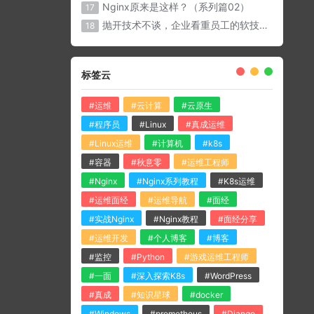
Nginx原来是这样？（系列篇02）
17
抛开技术不谈，企业看重员工的软技能有那些？
18
标签云
#运维
#云计算
#云原生
#程序员
#Linux
#真成运维
#Linux运维
#计算机
#k8s
#容器
#秋意零
#运维工程师
#Nginx
#Nginx系列教程
#K8s运维
#运维面经
#运维导航
#面经
#实战Nginx
#Nginx教程
#面经分享
#运维开发
#个人博客
#博客
#监控
#Python
#游戏运维工程师
#一面
#深入探索K8s
#WordPress
#真成
#知识星球
#docker
#Windows
#prometheus
#Django