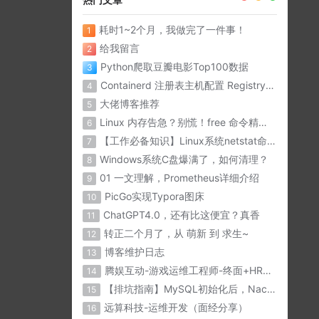
耗时1~2个月，我做完了一件事！
1
给我留言
2
Python爬取豆瓣电影Top100数据
3
Containerd 注册表主机配置 Registry Host
4
大佬博客推荐
5
Linux 内存告急？别慌！free 命令精准诊断内存问题
6
【工作必备知识】Linux系统netstat命令详解
7
Windows系统C盘爆满了，如何清理？
8
01 一文理解，Prometheus详细介绍
9
PicGo实现Typora图床
10
ChatGPT4.0，还有比这便宜？真香
11
转正二个月了，从 萌新 到 求生~
12
博客维护日志
13
腾娱互动-游戏运维工程师-终面+HR面（面经分享）
14
【排坑指南】MySQL初始化后，Nacos与微服务无法连接？？
15
远算科技-运维开发（面经分享）
16