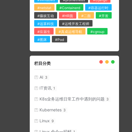
#netstat
#Containerd
#容器运行时
#藤娱互动
#HR面
#二面
#开发
#远算科技
#运维开发工程师
#应届生
#真成运维导航
#cgroup
#图床
#Pod
栏目分类
AI
3
IT资讯
1
K8s业务运维日常工作中遇到的问题
3
Kubernetes
3
Linux
9
Linux 命令一招鲜
1