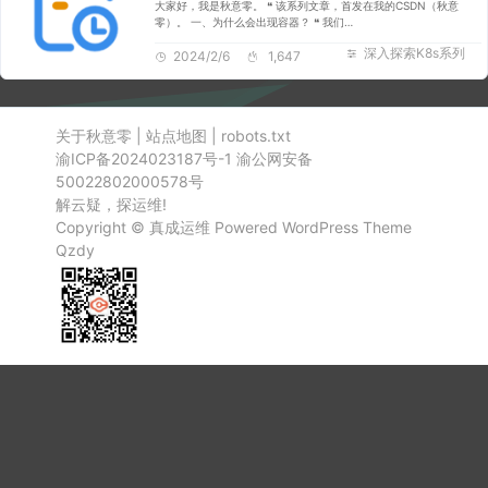
大家好，我是秋意零。 ❝ 该系列文章，首发在我的CSDN（秋意
零）。 一、为什么会出现容器？ ❝ 我们…
深入探索K8s系列
2024/2/6
1,647
关于秋意零
|
站点地图
|
robots.txt
渝ICP备2024023187号-1
渝公网安备
50022802000578号
解云疑，探运维!
Copyright ©
真成运维
Powered
WordPress
Theme
Qzdy