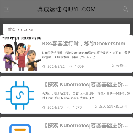
真成运维 QIUYL.COM
首页
/
docker
K8s容器运行时，移除Dockershim后存在哪些疑惑？
K8s容器运行时，移除Dockershim后存在哪些疑惑？ 大家好，我是
秋意零。 K8s版本截止目前（24/09）已…
云原生
2024/9/22
1,659
【探索 Kubernetes|容器基础进阶篇 系列 2】容器资源限制利器
大家好，我是秋意零。 回顾 上一章提到，容器本质是一个进程，通
过 Linux 系统 NameSpace 技术实现资…
深入探索K8s系列
2024/2/6
1,576
【探索 Kubernetes|容器基础进阶篇 系列1】容器的本质是进程