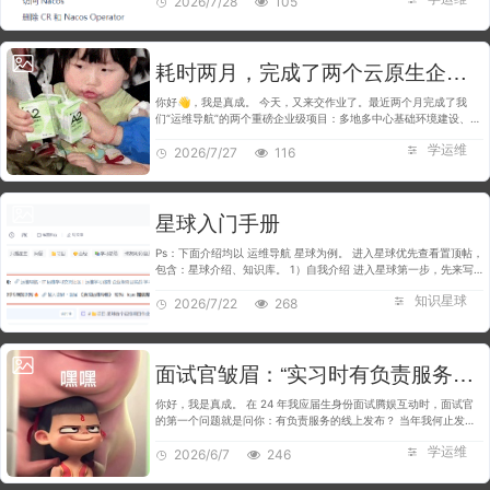
2026/7/28
105
耗时两月，完成了两个云原生企业级项目教程，40723 字！！
你好👋，我是真成。 今天，又来交作业了。最近两个月完成了我
们“运维导航”的两个重磅企业级项目：多地多中心基础环境建设、云
原生 DevOps 一体化集成与交付平台建设。 ㊗️🈴 同时，下周会陆
学运维
续开始在抖音、B站、公…
2026/7/27
116
星球入门手册
Ps：下面介绍均以 运维导航 星球为例。 进入星球优先查看置顶帖，
包含：星球介绍、知识库。 1）自我介绍 进入星球第一步，先来写
个 自我介绍/个人成长经历 吧，展示展示自己，让大家都来认识认识
知识星球
你（相互链接）！…
2026/7/22
268
面试官皱眉：“实习时有负责服务的线上发布？” 我：“怎么可能没有发布？公司就我一个运维啊”，他愣了…
你好，我是真成。 在 24 年我应届生身份面试腾娱互动时，面试官
的第一个问题就是问你：有负责服务的线上发布？ 当年我何止发布
过呀，整个公司就我一个运维，什么服务器、服务发布、IT桌面运
学运维
维，统统都归我管。我一…
2026/6/7
246