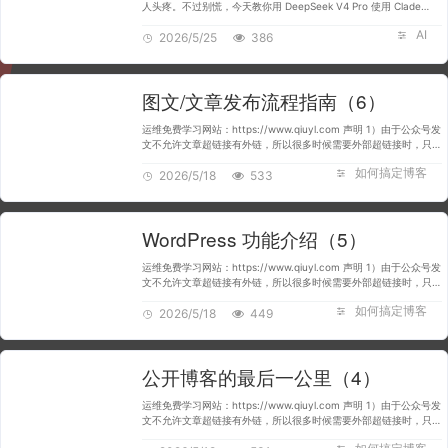
人头疼。不过别慌，今天教你用 DeepSeek V4 Pro 使用 Clade
Code。 从 0-1 带你完成 Claude Code 安装，全程截图，看完就能
AI
2026/5/25
上手。 目录结构如下： …
386
图文/文章发布流程指南（6）
运维免费学习网站：https://www.qiuyl.com 声明 1）由于公众号发
文不允许文章超链接有外链，所以很多时候需要外部超链接时，只好
帖上域名的完整地址。 2）文中所使用的阿里云服务，均可在阿里云
如何搞定博客
控制台的导航栏中…
2026/5/18
533
WordPress 功能介绍（5）
运维免费学习网站：https://www.qiuyl.com 声明 1）由于公众号发
文不允许文章超链接有外链，所以很多时候需要外部超链接时，只好
帖上域名的完整地址。 2）文中所使用的阿里云服务，均可在阿里云
如何搞定博客
控制台的导航栏中…
2026/5/18
449
公开博客的最后一公里（4）
运维免费学习网站：https://www.qiuyl.com 声明 1）由于公众号发
文不允许文章超链接有外链，所以很多时候需要外部超链接时，只好
帖上域名的完整地址。 2）文中所使用的阿里云服务，均可在阿里云