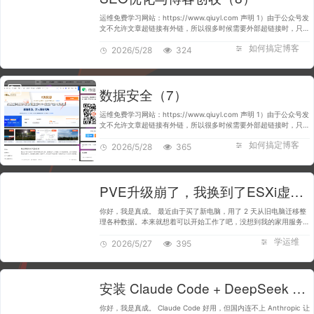
运维免费学习网站：https://www.qiuyl.com 声明 1）由于公众号发
文不允许文章超链接有外链，所以很多时候需要外部超链接时，只好
帖上域名的完整地址。 2）文中所使用的阿里云服务，均可在阿里云
如何搞定博客
控制台的导航栏中…
2026/5/28
324
数据安全（7）
运维免费学习网站：https://www.qiuyl.com 声明 1）由于公众号发
文不允许文章超链接有外链，所以很多时候需要外部超链接时，只好
帖上域名的完整地址。 2）文中所使用的阿里云服务，均可在阿里云
如何搞定博客
控制台的导航栏中…
2026/5/28
365
PVE升级崩了，我换到了ESXi虚拟化… ESXi 8.0U3e永久免费版本安装全流程，保姆级教程（精简置备+永久免费许可证）
你好，我是真成。 最近由于买了新电脑，用了 2 天从旧电脑迁移整
理各种数据。本来就想着可以开始工作了吧，没想到我的家用服务器
PVE 系统故障了。 因为 PVE 系统的存储我想要他实现精简置备的能
学运维
力，默认它是厚置…
2026/5/27
395
安装 Claude Code + DeepSeek V4 免费搭建 AI 编程环境，新手也能跟上~（国内也能用，无坑版+快速安装）
你好，我是真成。 Claude Code 好用，但国内连不上 Anthropic 让