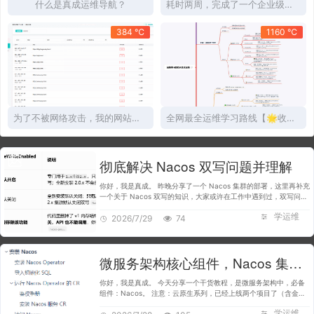
什么是真成运维导航？
耗时两周，完成了一个企业级项目教程，22070字！
384 ℃
1160 ℃
为了不被网络攻击，我的网站接入了这个...
全网最全运维学习路线【🌟收藏级】
彻底解决 Nacos 双写问题并理解
你好，我是真成。 昨晚分享了一个 Nacos 集群的部署，这里再补充
一个关于 Nacos 双写的知识，大家或许在工作中遇到过，双写问题
导致数据不一致的情况。下面就来了解一下双写是怎么个事儿？不设
学运维
2026/7/29
计双写原理。 通知…
74
微服务架构核心组件，Nacos 集群完整部署实践
你好，我是真成。 今天分享一个干货教程，是微服务架构中，必备
组件：Nacos。 注意：云原生系列，已经上线两个项目了（含金量
很高），运维导航目前已经有 3 个企业级项目。现在加入有大额优
学运维
惠券领取，领取路径和…