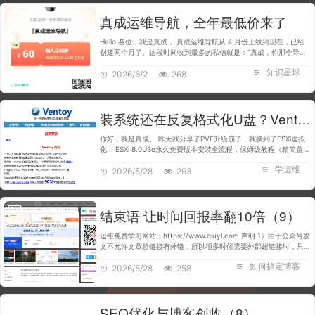
真成运维导航，全年最低价来了
Hello 各位，我是真成， 真成运维导航从 4 月份上线到现在，已经
创建两个月了。这段时间收到最多的私信就是："真成，你那个导航
什么时候搞活动？"、"618有没有优惠？" 现在它来了，这将是全年
知识星球
最低价。直接给大家一…
2026/6/2
268
装系统还在反复格式化U盘？Ventoy一个工具装所有系统，3步搞定（新手建议收藏）
你好，我是真成。 昨天我分享了PVE升级崩了，我换到了ESXi虚拟
化... ESXi 8.0U3e永久免费版本安装全流程，保姆级教程（精简置备
+永久免费许可证）文章，教你安装 ESXi，今天我们分享一个安装
学运维
ESXi、Windows、Linux…
2026/5/28
293
结束语 让时间回报率翻10倍（9）
运维免费学习网站：https://www.qiuyl.com 声明 1）由于公众号发
文不允许文章超链接有外链，所以很多时候需要外部超链接时，只好
帖上域名的完整地址。 2）文中所使用的阿里云服务，均可在阿里云
如何搞定博客
控制台的导航栏中…
2026/5/28
258
SEO优化与博客创收（8）