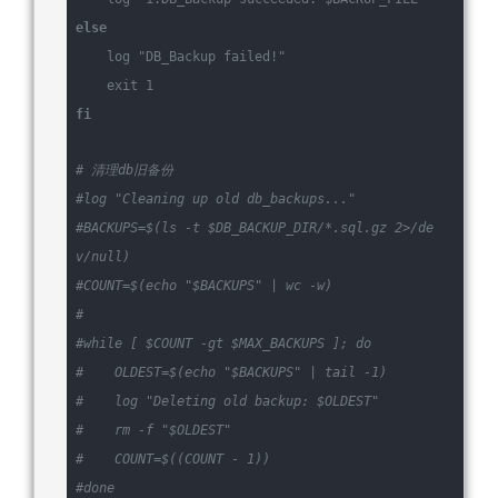
else
log
"DB_Backup failed!"
exit
 1
fi
# 清理db旧备份
#log 
"Cleaning up old db_backups..."
#BACKUPS=$(ls -t $DB_BACKUP_DIR/*.sql.gz 2>/de
v/null)
#COUNT=$(echo 
"$BACKUPS"
 | wc -w)
#
#while [ $COUNT -gt $MAX_BACKUPS ]; do
#    OLDEST=$(echo 
"$BACKUPS"
 | tail -1)
#    log 
"Deleting old backup: $OLDEST"
#    rm -f 
"$OLDEST"
#    COUNT=$((COUNT - 1))
#done