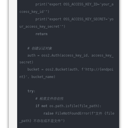
        print(
"export OSS_ACCESS_KEY_ID='your_a
ccess_key_id'"
)
        print(
"export OSS_ACCESS_KEY_SECRET='yo
ur_access_key_secret'"
)
return
# 创建认证对象
    auth = oss2.Auth(access_key_id, access_key_
secret)
    bucket = oss2.Bucket(auth, 
f'http://
{endpoi
nt}
'
, bucket_name)
try
:
# 检查文件存在性
if
not
 os.path.isfile(file_path):
raise
 FileNotFoundError(
f
"文件 
{file
_path}
 不存在或不是文件"
)