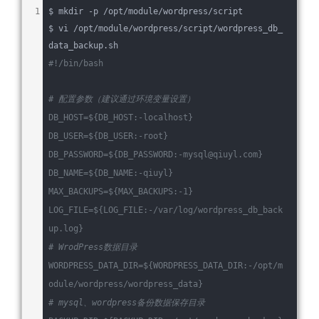
$ mkdir -p /opt/module/wordpress/script
$ vi /opt/module/wordpress/script/wordpress_db_
data_backup.sh
#!/bin/bash
# 配置参数（建议通过环境变量设置）
DB_HOST=
${DB_HOST:-localhost}
DB_USER=
${DB_USER:-root}
DB_PASSWORD=
${DB_PASSWORD:-mysql@qiuyl.com}
DB_NAME=
${DB_NAME:-qiuyl}
MAX_BACKUPS=
${MAX_BACKUPS:-1}
LOG_FILE=
${LOG_FILE:-/var/log/wordpress_db_back
up.log}
# WrodPress数据目录
WORDPRESS_DATA_DIR=
${WORDPRESS_DATA_DIR:-/opt/m
odule/wordpress/wordpress_data}
# mysql、wordpress备份数据保存目录