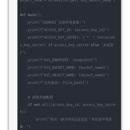
object_name = os.environ.get(
'OSS_OBJECT_NAME'
)
def
main
()
:
    print(
"[DEBUG] 当前环境变量:"
)
    print(
f
"ACCESS_KEY_ID: 
{access_key_id}
"
)
    print(
f
"ACCESS_KEY_SECRET: 
{
'*'
 * len(acces
s_key_secret) 
if
 access_key_secret 
else
'未设置'
}
"
)
    print(
f
"OSS_ENDPOINT: 
{endpoint}
"
)
    print(
f
"OSS_BUCKET_NAME: 
{bucket_name}
"
)
    print(
f
"OSS_OBJECT_NAME: 
{object_name}
"
)
    print(
f
"文件路径: 
{file_path}
"
)
# 校验关键配置
if
not
 all([access_key_id, access_key_secre
t]):
        print(
"错误：缺少OSS认证信息！请设置环境变
量："
)