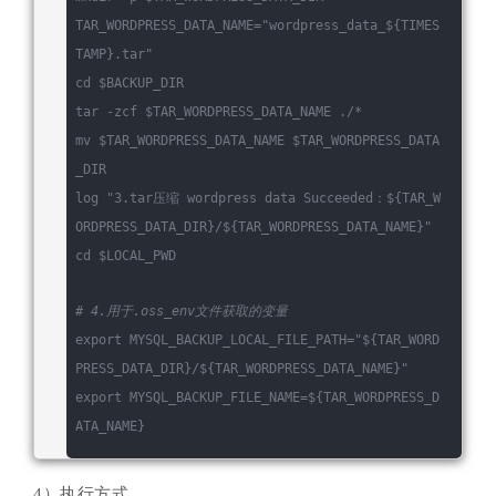
TAR_WORDPRESS_DATA_NAME=
"wordpress_data_
${TIMES
TAMP}
.tar"
cd
$BACKUP_DIR
tar -zcf 
$TAR_WORDPRESS_DATA_NAME
 ./*
mv 
$TAR_WORDPRESS_DATA_NAME
$TAR_WORDPRESS_DATA
_DIR
log
"3.tar压缩 wordpress data Succeeded：
${TAR_W
ORDPRESS_DATA_DIR}
/
${TAR_WORDPRESS_DATA_NAME}
"
cd
$LOCAL_PWD
# 4.用于.oss_env文件获取的变量
export
 MYSQL_BACKUP_LOCAL_FILE_PATH=
"
${TAR_WORD
PRESS_DATA_DIR}
/
${TAR_WORDPRESS_DATA_NAME}
"
export
 MYSQL_BACKUP_FILE_NAME=
${TAR_WORDPRESS_D
ATA_NAME}
4）执行方式