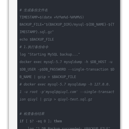
# 生成备份文件名
TIMESTAMP=$(date +%Y%m%d-%H%M%S)
BACKUP_FILE=
"
${BACKUP_DIR}
/mysql-
${DB_NAME}
-
${T
IMESTAMP}
.sql.gz"
echo
$BACKUP_FILE
# 1.执行备份命令
log
"Starting MySQL backup..."
docker 
exec
 mysql-5.7 mysqldump -h 
$DB_HOST
 -u 
$DB_USER
 -p
$DB_PASSWORD
 --single-transaction 
$D
B_NAME
 | gzip > 
$BACKUP_FILE
# docker exec mysql-5.7 mysqldump -h 127.0.0.
1 -u root -p'mysql@qiuyl.com' --single-transact
ion qiuyl | gzip > qiuyl-test.sql.gz
# 检查备份结果
if
 [ $? -eq 0 ]; 
then
log
"1.DB_Backup succeeded: 
$BACKUP_FILE
"