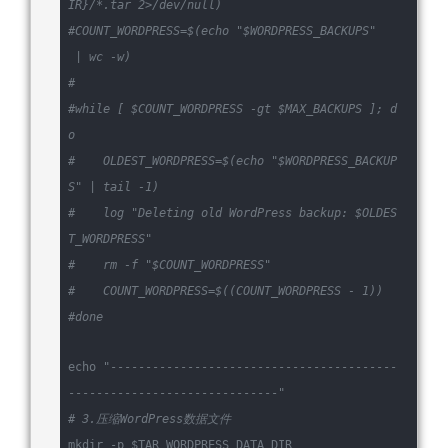
IR}/*.tar 2>/dev/null)
#COUNT_WORDPRESS=$(echo 
"$WORDPRESS_BACKUPS"
 | wc -w)
#
#while [ $COUNT_WORDPRESS -gt $MAX_BACKUPS ]; d
o
#    OLDEST_WORDPRESS=$(echo 
"$WORDPRESS_BACKUP
S"
 | tail -1)
#    log 
"Deleting old WordPress backup: $OLDES
T_WORDPRESS"
#    rm -f 
"$COUNT_WORDPRESS"
#    COUNT_WORDPRESS=$((COUNT_WORDPRESS - 1))
#done
echo
"-----------------------------------------
------------------------------"
# 3.压缩WordPress数据文件
mkdir -p 
$TAR_WORDPRESS_DATA_DIR