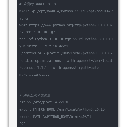
# 安装Python3.10.10
mkdir -p /opt/module/Python && 
cd
 /opt/module/P
ython
wget https://www.python.org/ftp/python/3.10.10/
Python-3.10.10.tgz
tar -xf Python-3.10.10.tgz && 
cd
 Python-3.10.10
yum install -y zlib-devel
./configure --prefix=/usr/
local
/python3.10.10 -
-
enable
-optimizations --with-openssl=/usr/
local
/openssl-1.1.1 --with-openssl-rpath=auto
make altinstall
# 添加全局环境变量
cat >> /etc/profile <<EOF
export
 PYTHON_HOME=/usr/
local
/python3.10.10
export
 PATH=\
$PYTHON_HOME
/bin:\
$PATH
EOF