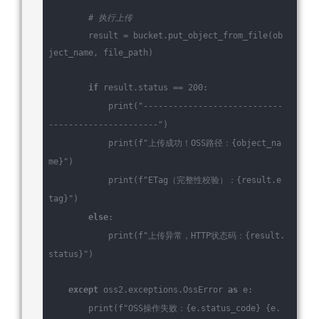
# 执行上传
        result = bucket.put_object_from_file(ob
ject_name, file_path)
if
 result.status == 
200
:
            print(
"----------------------------
----------------------"
)
            print(
f
"上传成功！OSS路径：
{object_na
me}
"
)
            print(
f
"ETag（完整性校验）：
{result.e
tag}
"
)
else
:
            print(
f
"上传异常，HTTP状态码：
{result.
status}
"
)
except
 oss2.exceptions.OssError 
as
 e:
        print(
f
"OSS操作失败：
{e.status_code}
{e.