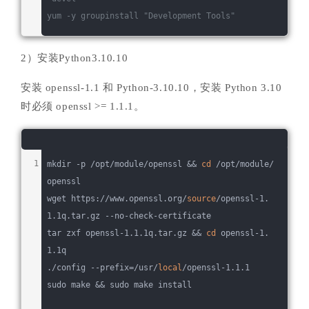
yum -y groupinstall 
"Development Tools"
2）安装Python3.10.10
安装 openssl-1.1 和 Python-3.10.10，安装 Python 3.10
时必须 openssl >= 1.1.1。
mkdir -p /opt/module/openssl && 
cd
 /opt/module/
openssl
wget https://www.openssl.org/
source
/openssl-1.
1.1q.tar.gz --no-check-certificate
tar zxf openssl-1.1.1q.tar.gz && 
cd
 openssl-1.
1.1q
./config --prefix=/usr/
local
/openssl-1.1.1
sudo make && sudo make install