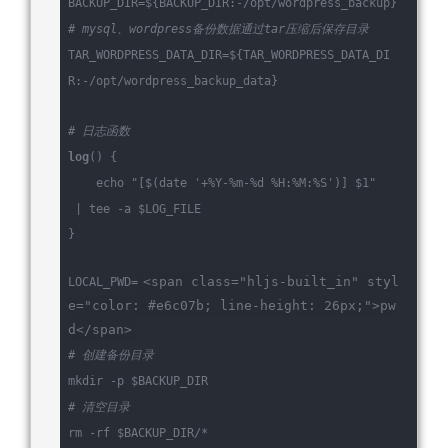
BACKUP_DIR=
${BACKUP_DIR:-/opt/wordpress_backup}
# mysql、wordpress备份数据通过tar压缩后保存目录
TAR_WORDPRESS_DATA_DIR=
${TAR_WORDPRESS_DATA_DI
R:-/opt/wordpress_backup_data}
# 日志函数
log
() {
echo
"[
$(date '+%Y-%m-%d %H:%M:%S')
] 
$1
"
 | tee -a 
$LOG_FILE
}
<span class="hljs-built_in" styl
LOCAL_PWD=
e="color: #e6c07b; line-height: 26px;">
pw
d
</span>
# 创建备份目录
mkdir -p 
$BACKUP_DIR
# 清空目录
rm -rf 
$BACKUP_DIR
/*