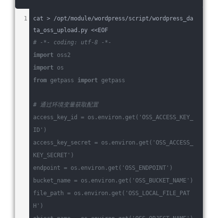
cat > /opt/module/wordpress/script/wordpress_da
ta_oss_upload.py <<EOF
# -*- coding: utf-8 -*-
import
 oss2
import
 os
from
 getpass 
import
 getpass
# 通过环境变量获取配置
access_key_id = os.environ.get(
'OSS_ACCESS_KEY_
ID'
)
access_key_secret = os.environ.get(
'OSS_ACCESS_
KEY_SECRET'
)
endpoint = os.environ.get(
'OSS_ENDPOINT'
)
bucket_name = os.environ.get(
'OSS_BUCKET_NAME'
)
file_path = os.environ.get(
'OSS_LOCAL_FILE_PAT
H'
)