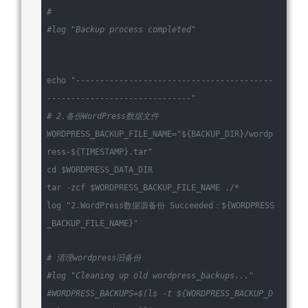
#
#log 
"Backup process completed"
echo
"-----------------------------------------
------------------------------"
# 2.备份WordPress数据文件
WORDPRESS_BACKUP_FILE_NAME=
"
${BACKUP_DIR}
/wordp
ress-
${TIMESTAMP}
.tar"
cd
$WORDPRESS_DATA_DIR
tar -zcf 
$WORDPRESS_BACKUP_FILE_NAME
 ./*
log
"2.WordPress数据源备份 Succeeded：
${WORDPRESS
_BACKUP_FILE_NAME}
"
# 清理wordpress旧备份
#log 
"Cleaning up old wordpress_backups..."
#WORDPRESS_BACKUPS=$(ls -t ${WORDPRESS_BACKUP_D