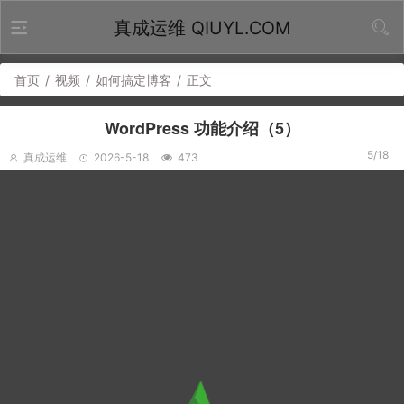
真成运维 QIUYL.COM
首页
/
视频
/
如何搞定博客
/
正文
WordPress 功能介绍（5）
5/18
真成运维
2026-5-18
473