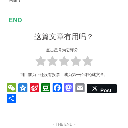
感谢！
END
这篇文章有用吗？
点击星号为它评分！
到目前为止还没有投票！成为第一位评论此文章。
W
Q
Si
D
F
M
E
Post
e
z
n
o
a
a
m
分
C
o
a
u
c
st
ai
享
h
n
W
b
e
o
l
at
e
ei
a
b
d
- THE END -