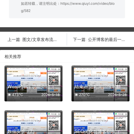
如若转载，请注明出处：
https://www.qiuyl.com/video/blo
g/582
图文/文章发布流程指南（6）
公开博客的最后一公里（4）
上一篇:
下一篇:
相关推荐
WordPress 功能介绍（5）
结束语 让时间回报率翻10倍（9）
473℃
2026-5-18
270℃
2026-5-28
数据安全（7）
SEO优化与博客创收（8）