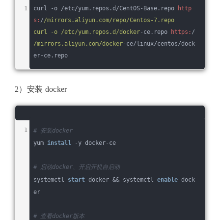
curl -o /etc/yum.repos.d/CentOS-Base.repo 
http
s:
/
/mirrors.aliyun.com/repo
/Centos-7.repo
curl -o /etc
/yum.repos.d/docker
-ce.repo 
https:
/
/mirrors.aliyun.com/docker
-ce/linux/centos/dock
er-ce.repo
2）安装 docker
# 安装docker
yum 
install
 -y docker-ce
# 启动docker、开启开机自启动
systemctl 
start
 docker && systemctl 
enable
 dock
er
# 查看docker版本