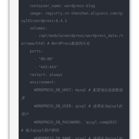
    container_name: wordpress-blog
    image: registry.cn-shenzhen.aliyuncs.com/qi
uyl01/wordpress:6.4.3
    volumes:
      - /opt/module/wordpress/wordpress_data:/v
ar/www/html 
# WordPress数据持久化
    ports:
      - 
"80:80"
      - 
"443:443"
    restart: always
    environment:
      WORDPRESS_DB_HOST: mysql 
# 配置地址连接数据
库
      WORDPRESS_DB_USER: qiuyl 
# 使用名为qiuyl的
用户
      WORDPRESS_DB_PASSWORD: 
'qiuyl.com@2025'
# 输入qiuyl用户密码
      WORDPRESS_DB_NAME: qiuyl 
# 使用名为qiuyl的