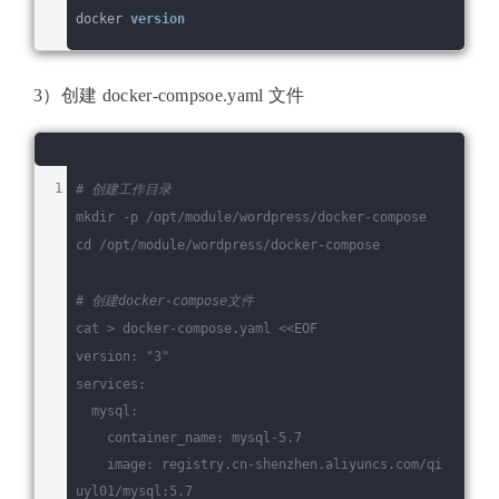
docker 
version
3）创建 docker-compsoe.yaml 文件
# 创建工作目录
mkdir -p /opt/module/wordpress/docker-compose
cd
 /opt/module/wordpress/docker-compose
# 创建docker-compose文件
cat > docker-compose.yaml <<EOF
version: 
"3"
services:
  mysql:
    container_name: mysql-5.7
    image: registry.cn-shenzhen.aliyuncs.com/qi
uyl01/mysql:5.7