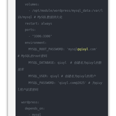
    volumes:
      - /opt/module/wordpress/mysql_data:/var/l
ib/mysql 
# MySQL数据持久化
    restart: always
    ports:
      - 
"3306:3306"
    environment:
      MYSQL_ROOT_PASSWORD: 
'mysql
@qiuyl
.com'
# MySQL的root密码
      MYSQL_DATABASE: qiuyl  
# 创建名为qiuyl的数
据库
      MYSQL_USER: qiuyl 
# 创建名为qiuyl的用户
      MYSQL_PASSWORD: 
'qiuyl.com@2025'
# 为qiuy
l用户设置密码
  wordpress:
    depends_on:
      - mysql