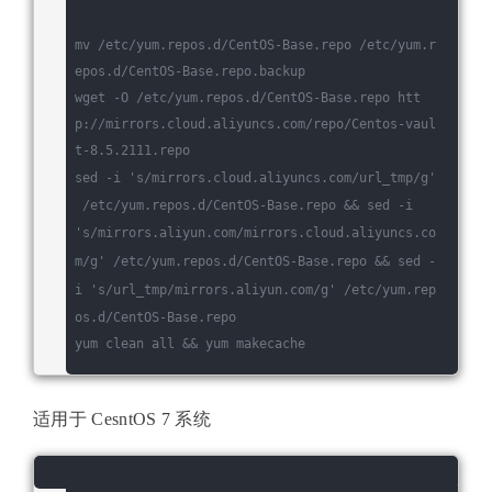
mv /etc/yum.repos.d/CentOS-Base.repo /etc/yum.r
epos.d/CentOS-Base.repo.backup
wget -O /etc/yum.repos.d/CentOS-Base.repo htt
p://mirrors.cloud.aliyuncs.com/repo/Centos-vaul
t-8.5.2111.repo
sed -i 
's/mirrors.cloud.aliyuncs.com/url_tmp/g'
 /etc/yum.repos.d/CentOS-Base.repo && sed -i 
's/mirrors.aliyun.com/mirrors.cloud.aliyuncs.co
m/g'
 /etc/yum.repos.d/CentOS-Base.repo && sed -
i 
's/url_tmp/mirrors.aliyun.com/g'
 /etc/yum.rep
os.d/CentOS-Base.repo
yum clean all && yum makecache
适用于 CesntOS 7 系统