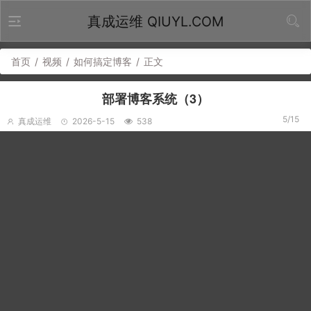
真成运维 QIUYL.COM
首页
/
视频
/
如何搞定博客
/
正文
部署博客系统（3）
5/15
真成运维
2026-5-15
538