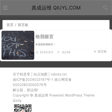
真成运维 QIUYL.COM
首页
/
留言板
给我留言
欢迎您给我留言！
留言板
2024/3/3
9,036
关于秋意零
|
站点地图
|
robots.txt
渝ICP备2024023187号-1
渝公网安备
50022802000578号
解云疑，探运维!
Copyright ©
真成运维
Powered
WordPress
Theme
Qzdy