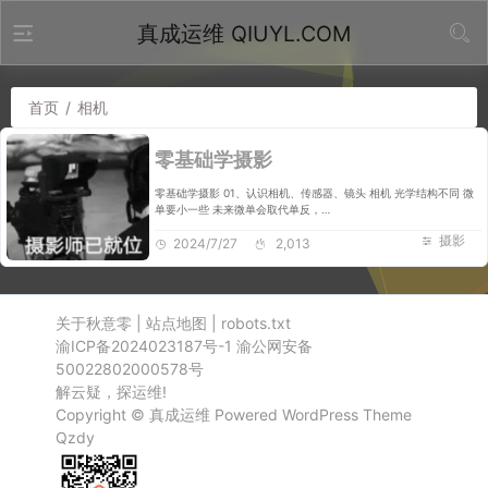
真成运维 QIUYL.COM
首页
/
相机
零基础学摄影
零基础学摄影 01、认识相机、传感器、镜头 相机 光学结构不同 微
单要小一些 未来微单会取代单反，…
摄影
2024/7/27
2,013
关于秋意零
|
站点地图
|
robots.txt
渝ICP备2024023187号-1
渝公网安备
50022802000578号
解云疑，探运维!
Copyright ©
真成运维
Powered
WordPress
Theme
Qzdy