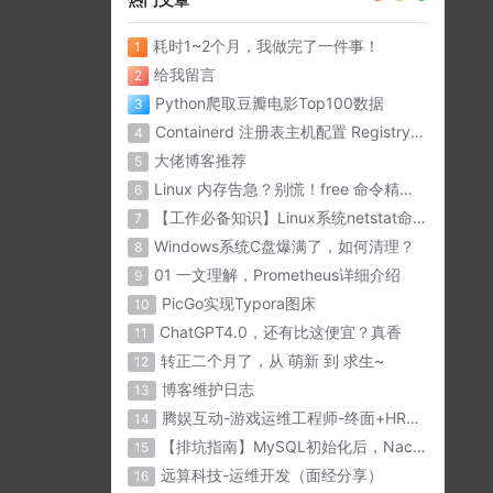
耗时1~2个月，我做完了一件事！
1
给我留言
2
Python爬取豆瓣电影Top100数据
3
Containerd 注册表主机配置 Registry Host
4
大佬博客推荐
5
Linux 内存告急？别慌！free 命令精准诊断内存问题
6
【工作必备知识】Linux系统netstat命令详解
7
Windows系统C盘爆满了，如何清理？
8
01 一文理解，Prometheus详细介绍
9
PicGo实现Typora图床
10
ChatGPT4.0，还有比这便宜？真香
11
转正二个月了，从 萌新 到 求生~
12
博客维护日志
13
腾娱互动-游戏运维工程师-终面+HR面（面经分享）
14
【排坑指南】MySQL初始化后，Nacos与微服务无法连接？？
15
远算科技-运维开发（面经分享）
16