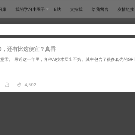
识库
我的学习小圈子
B站
支持我
给我留言
友情链接
T4.0，还有比这便宜？真香
意零。 最近这一年里，各种AI技术层出不穷。其中包含了很多套壳的GP
4,592