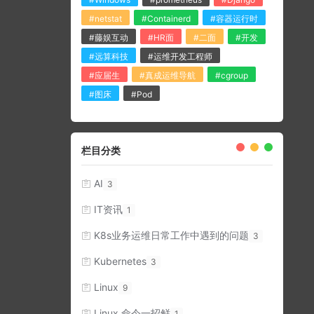
#netstat
#Containerd
#容器运行时
#藤娱互动
#HR面
#二面
#开发
#远算科技
#运维开发工程师
#应届生
#真成运维导航
#cgroup
#图床
#Pod
栏目分类
AI
3
IT资讯
1
K8s业务运维日常工作中遇到的问题
3
Kubernetes
3
Linux
9
Linux 命令一招鲜
1