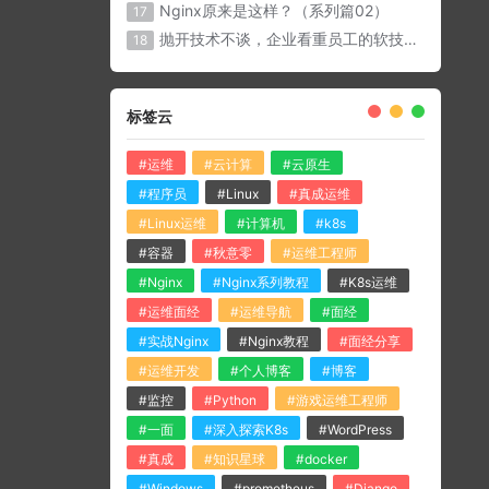
Nginx原来是这样？（系列篇02）
17
抛开技术不谈，企业看重员工的软技能有那些？
18
标签云
#运维
#云计算
#云原生
#程序员
#Linux
#真成运维
#Linux运维
#计算机
#k8s
#容器
#秋意零
#运维工程师
#Nginx
#Nginx系列教程
#K8s运维
#运维面经
#运维导航
#面经
#实战Nginx
#Nginx教程
#面经分享
#运维开发
#个人博客
#博客
#监控
#Python
#游戏运维工程师
#一面
#深入探索K8s
#WordPress
#真成
#知识星球
#docker
#Windows
#prometheus
#Django