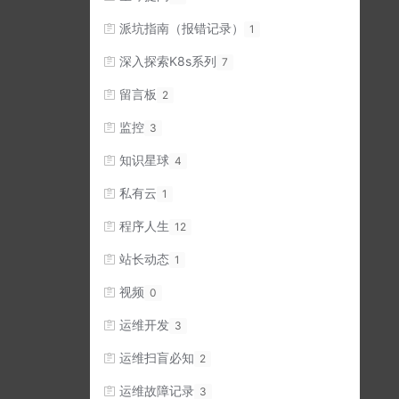
派坑指南（报错记录）
1
深入探索K8s系列
7
留言板
2
监控
3
知识星球
4
私有云
1
程序人生
12
站长动态
1
视频
0
运维开发
3
运维扫盲必知
2
运维故障记录
3