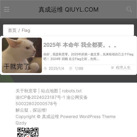
真成运维 QIUYL.COM
首页
/
Flag
2025年 本命年 我全都要。。。
你好，我是秋意零。2025年的第一篇文章，先来给咱自己立个Flag
吧！ 2024年 回顾 在立Flag之前，先简…
程序人生
2025/1/4
1,189
关于秋意零
|
站点地图
|
robots.txt
渝ICP备2024023187号-1
渝公网安备
50022802000578号
解云疑，探运维!
Copyright ©
真成运维
Powered
WordPress
Theme
Qzdy