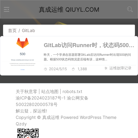
真成运维 QIUYL.COM
首页
/
GitLab
GitLab访问Runner时，状态码500报错
昨天，一个学弟在容器部署GitLab后访问Runner时出现500的问
题。根据500状态码情况是后端有误，这种情…
运维故障记录
2024/5/15
1,388
关于秋意零
|
站点地图
|
robots.txt
渝ICP备2024023187号-1
渝公网安备
50022802000578号
解云疑，探运维!
Copyright ©
真成运维
Powered
WordPress
Theme
Qzdy