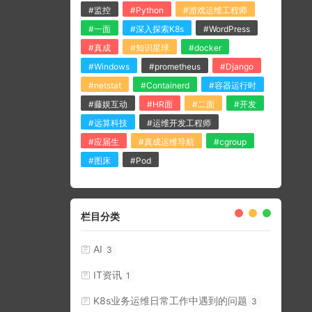
#监控
#Python
#游戏运维工程师
#一面
#深入探索K8s
#WordPress
#真成
#知识星球
#docker
#Windows
#prometheus
#Django
#netstat
#Containerd
#容器运行时
#藤娱互动
#HR面
#二面
#开发
#远算科技
#运维开发工程师
#应届生
#真成运维导航
#cgroup
#图床
#Pod
栏目分类
AI
3
IT资讯
1
K8s业务运维日常工作中遇到的问题
3