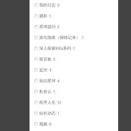
我的日志
3
摄影
1
星球提问
2
派坑指南（报错记录）
1
深入探索K8s系列
7
留言板
2
监控
3
知识星球
4
私有云
1
程序人生
12
站长动态
1
视频
0