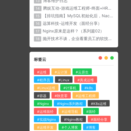
博客维护日志
13
腾娱互动-游戏运维工程师-终面+HR面（面经分享）
14
【排坑指南】MySQL初始化后，Nacos与微服务无法连接？？
15
远算科技-运维开发（面经分享）
16
Nginx原来是这样？（系列篇02）
17
抛开技术不谈，企业看重员工的软技能有那些？
18
标签云
#运维
#云计算
#云原生
#程序员
#Linux
#真成运维
#Linux运维
#计算机
#k8s
#容器
#秋意零
#运维工程师
#Nginx
#Nginx系列教程
#K8s运维
#运维面经
#运维导航
#面经
#实战Nginx
#Nginx教程
#面经分享
#运维开发
#个人博客
#博客