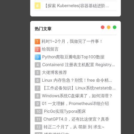
6
【探索 Kubernetes|容器基础进阶...
热门文章
耗时1~2个月，我做完了一件事！
1
给我留言
2
Python爬取豆瓣电影Top100数据
3
Containerd 注册表主机配置 Registry Host
4
大佬博客推荐
5
Linux 内存告急？别慌！free 命令精准诊断内存问题
6
【工作必备知识】Linux系统netstat命令详解
7
Windows系统C盘爆满了，如何清理？
8
01 一文理解，Prometheus详细介绍
9
PicGo实现Typora图床
10
ChatGPT4.0，还有比这便宜？真香
11
转正二个月了，从 萌新 到 求生~
12