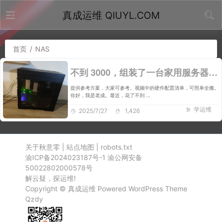
真成运维 QIUYL.COM
首页
/
NAS
不到 3000，组装了一台家用服务器！！
提供参考方案，大家可参考。视频中的硬件配置清单，可照单全搬。
你好，我是老成。最近，花了不到 …
学运维
2025/7/27
1,426
关于秋意零
|
站点地图
|
robots.txt
渝ICP备2024023187号-1
渝公网安备
50022802000578号
解云疑，探运维!
Copyright ©
真成运维
Powered
WordPress
Theme
Qzdy