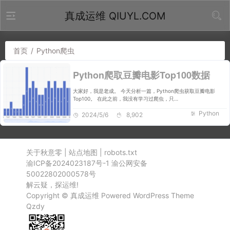
真成运维 QIUYL.COM
首页
/
Python爬虫
Python爬取豆瓣电影Top100数据
大家好，我是老成。 今天分析一篇，Python爬虫获取豆瓣电影
Top100。 在此之前，我没有学习过爬虫，只…
Python
2024/5/6
8,902
关于秋意零
|
站点地图
|
robots.txt
渝ICP备2024023187号-1
渝公网安备
50022802000578号
解云疑，探运维!
Copyright ©
真成运维
Powered
WordPress
Theme
Qzdy