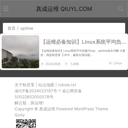
真成运维 QIUYL.COM
首页
/
uptime
【运维必备知识】Linux系统平均负载与top、uptime命令详解
【运维必备知识】Linux系统平均负载与top、uptime命令详解 大家
好，我是秋意零 工作中，服务出现问题…
Linux
2024/6/8
1,466
关于秋意零
|
站点地图
|
robots.txt
渝ICP备2024023187号-1
渝公网安备
50022802000578号
解云疑，探运维!
Copyright ©
真成运维
Powered
WordPress
Theme
Qzdy