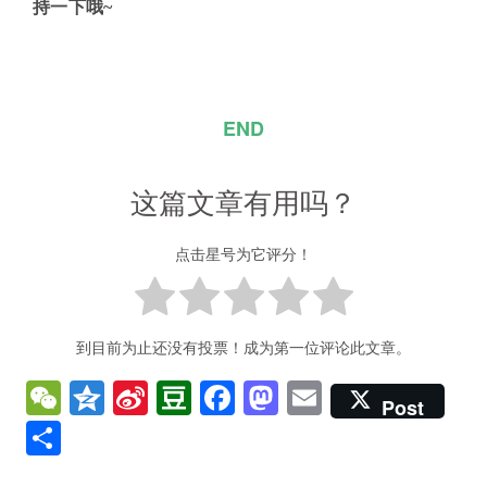
持一下哦~
END
这篇文章有用吗？
点击星号为它评分！
到目前为止还没有投票！成为第一位评论此文章。
W
Q
Si
D
F
M
E
Post
e
z
n
o
a
a
m
分
C
o
a
u
c
st
ai
享