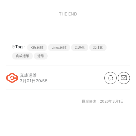
h
n
W
b
e
o
l
at
e
ei
a
b
d
- THE END -
b
n
o
o
o
o
n
k
Tag：
K8s运维
Linux运维
云原生
云计算
真成运维
运维
真成运维
3月01日20:55
最后修改：2026年3月1日