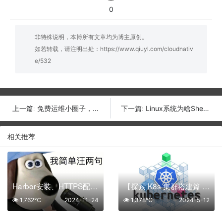
0
非特殊说明，本博所有文章均为博主原创。
如若转载，请注明出处：
https://www.qiuyl.com/cloudnativ
e/532
免费运维小圈子，免费运维知识库，免费提问！！
Linux系统为啥Shell脚本能手动跑，Crontab定时就报错？
上一篇:
下一篇:
相关推荐
Harbor安装、HTTPS配置、修改端口后不可访问？
【探索 K8s 集群搭建篇 系列 5】简化 Kubernetes 的部署，深入解析其工作流程
1,762℃
2024-11-24
1,378℃
2024-5-12