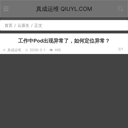
真成运维 QIUYL.COM
首页
/
云原生
/
正文
工作中Pod出现异常了，如何定位异常？
3/1
真成运维
2026-3-1
465