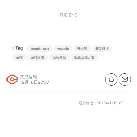
h
n
W
b
e
o
l
at
e
ei
a
b
d
- THE END -
b
n
o
o
o
o
n
k
Tag：
remote ssh
vscode
云计算
开发环境
运维
运维开发
远程开发
配置远程开发
真成运维
12月16日22:37
最后修改：2025年12月16日