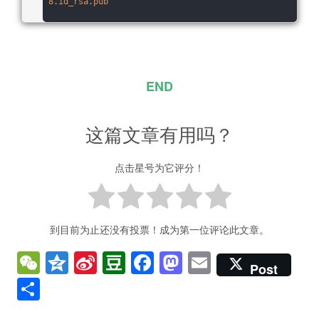
8
.id_rsa
.pub
"
END
这篇文章有用吗？
点击星号为它评分！
到目前为止还没有投票！成为第一位评论此文章。
W
Q
Si
D
F
M
E
Post
e
z
n
o
a
a
m
分
C
o
a
u
c
st
ai
享