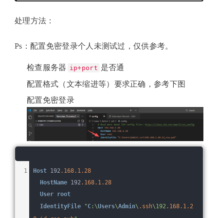
处理方法：
Ps：配置免密登录个人未测试过，仅供参考。
检查服务器
是否通
ip+port
配置格式（文本缩进等）要求正确，参考下图
配置免密登录
Host
 192
.168
.1
.28
HostName
 192
.168
.1
.28
User
root
IdentityFile
"
C
:\
Users
\
Admin
\
.ssh
\192
.168
.1
.2