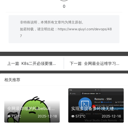
0
非特殊说明，本博所有文章均为博主原创。
如若转载，请注明出处：
https://www.qiuyl.com/devops/48
7
K8s二开必须要懂的核心概念-Operator
全网最全运维学习路线【🌟收藏级】
上一篇:
下一篇:
相关推荐
全网最详细的Kubebuilder开发K8s Operator的全流程指南，细致入微（真不标题党！）
实现多设备多环境无缝开发-VSCode配置远程开发
717℃
2025-12-18
572℃
2025-12-16