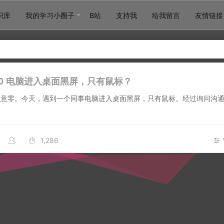
识库
我的学习小圈子
B站
支持我
给我留言
友情链接
s 10 电脑进入桌面黑屏，只有鼠标？
秋意零。今天，遇到一个同事电脑进入桌面黑屏，只有鼠标。经过询问沟
1,286