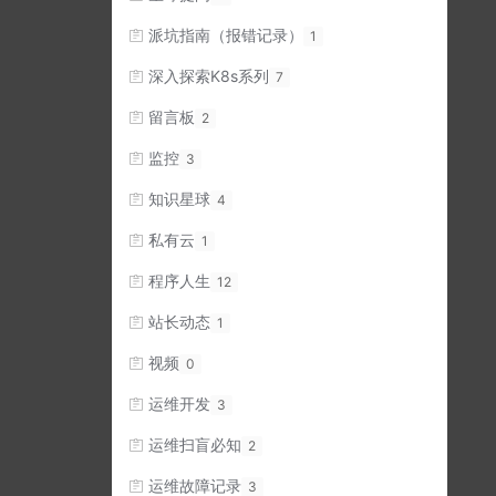
派坑指南（报错记录）
1
深入探索K8s系列
7
留言板
2
监控
3
知识星球
4
私有云
1
程序人生
12
站长动态
1
视频
0
运维开发
3
运维扫盲必知
2
运维故障记录
3