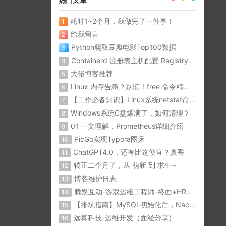
耗时1~2个月，我做完了一件事！
1
给我留言
2
Python爬取豆瓣电影Top100数据
3
Containerd 注册表主机配置 Registry Host
4
大佬博客推荐
5
Linux 内存告急？别慌！free 命令精准诊断内存问题
6
【工作必备知识】Linux系统netstat命令详解
7
Windows系统C盘爆满了，如何清理？
8
01 一文理解，Prometheus详细介绍
9
PicGo实现Typora图床
10
ChatGPT4.0，还有比这便宜？真香
11
转正二个月了，从 萌新 到 求生~
12
博客维护日志
13
腾娱互动-游戏运维工程师-终面+HR面（面经分享）
14
【排坑指南】MySQL初始化后，Nacos与微服务无法连接？？
15
远算科技-运维开发（面经分享）
16