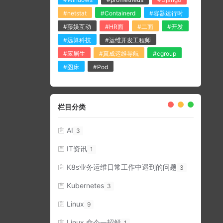
#netstat
#Containerd
#容器运行时
#藤娱互动
#HR面
#二面
#开发
#远算科技
#运维开发工程师
#应届生
#真成运维导航
#cgroup
#图床
#Pod
栏目分类
AI
3
IT资讯
1
K8s业务运维日常工作中遇到的问题
3
Kubernetes
3
Linux
9
Linux 命令一招鲜
1