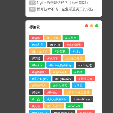
Nginx原来是这样？（系列篇02）
17
抛开技术不谈，企业看重员工的软技能有那些？
18
标签云
#运维
#云计算
#云原生
#程序员
#Linux
#真成运维
#Linux运维
#计算机
#k8s
#容器
#秋意零
#运维工程师
#Nginx
#Nginx系列教程
#K8s运维
#运维面经
#运维导航
#面经
#实战Nginx
#Nginx教程
#面经分享
#运维开发
#个人博客
#博客
#监控
#Python
#游戏运维工程师
#一面
#深入探索K8s
#WordPress
#真成
#知识星球
#docker
#Windows
#prometheus
#Django