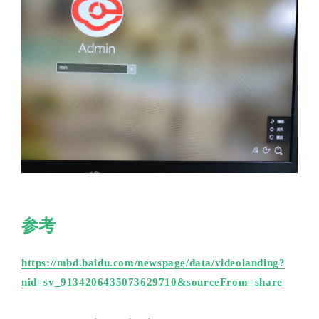
参考
https://mbd.baidu.com/newspage/data/videolanding?
nid=sv_9134206435073629710&sourceFrom=share