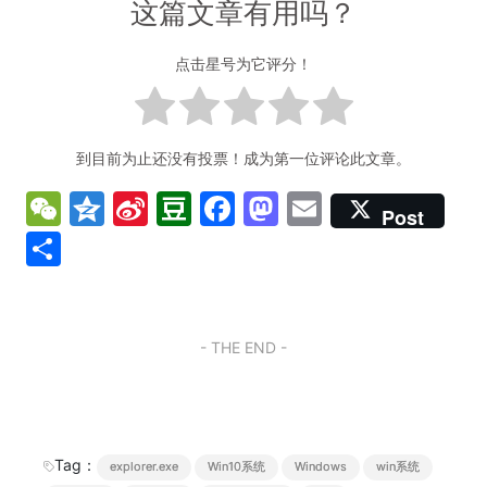
这篇文章有用吗？
点击星号为它评分！
到目前为止还没有投票！成为第一位评论此文章。
W
Q
Si
D
F
M
E
Post
e
z
n
o
a
a
m
分
C
o
a
u
c
st
ai
享
h
n
W
b
e
o
l
at
e
ei
a
b
d
- THE END -
b
n
o
o
o
o
n
k
Tag：
explorer.exe
Win10系统
Windows
win系统