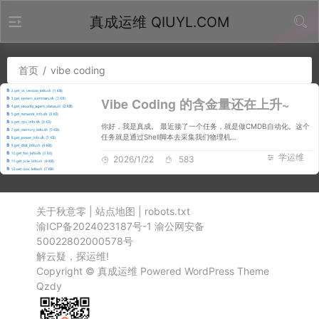
真成运维 QIUYL.COM
首页
/
vibe coding
Vibe Coding 的含金量还在上升~
你好，我是真成。 最近接了一个任务，就是做CMDB自动化。这个
任务就是通过Shell脚本去采集我们物理机…
学运维
2026/1/22
583
关于秋意零
|
站点地图
|
robots.txt
渝ICP备2024023187号-1
渝公网安备
50022802000578号
解云疑，探运维!
Copyright ©
真成运维
Powered
WordPress
Theme
Qzdy