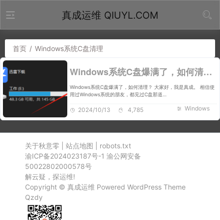
真成运维 QIUYL.COM
首页
/
Windows系统C盘清理
Windows系统C盘爆满了，如何清理？
Windows系统C盘爆满了，如何清理？ 大家好，我是真成。 相信使
用过Windows系统的朋友，都见过C盘那道…
Windows
2024/10/13
4,785
关于秋意零
|
站点地图
|
robots.txt
渝ICP备2024023187号-1
渝公网安备
50022802000578号
解云疑，探运维!
Copyright ©
真成运维
Powered
WordPress
Theme
Qzdy