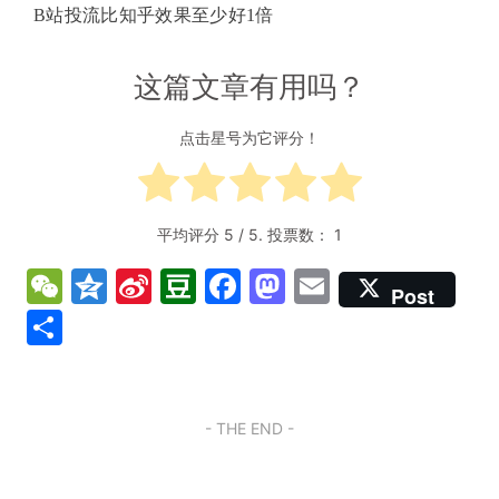
B站投流比知乎效果至少好1倍
这篇文章有用吗？
点击星号为它评分！
平均评分
5
/ 5. 投票数：
1
W
Q
Si
D
F
M
E
Post
e
z
n
o
a
a
m
分
C
o
a
u
c
st
ai
享
h
n
W
b
e
o
l
at
e
ei
a
b
d
- THE END -
b
n
o
o