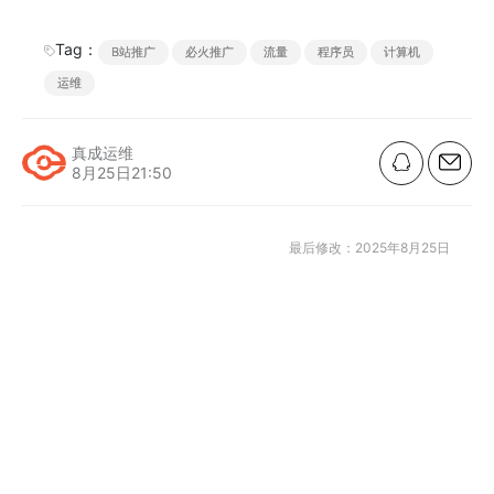
o
o
n
k
Tag：
B站推广
必火推广
流量
程序员
计算机
运维
真成运维
8月25日21:50
最后修改：2025年8月25日