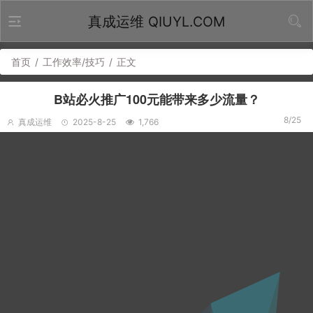
真成运维 QIUYL.COM
首页
/
工作效率/技巧
/
正文
B站必火推广100元能带来多少流量？
8/25
真成运维
2025-8-25
1,766