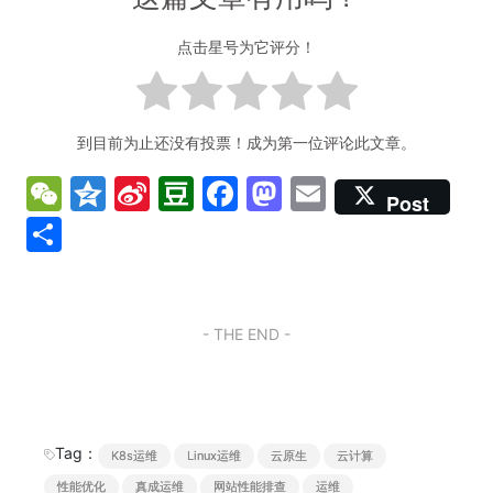
点击星号为它评分！
到目前为止还没有投票！成为第一位评论此文章。
W
Q
Si
D
F
M
E
Post
e
z
n
o
a
a
m
分
C
o
a
u
c
st
ai
享
h
n
W
b
e
o
l
at
e
ei
a
b
d
- THE END -
b
n
o
o
o
o
n
k
Tag：
K8s运维
Linux运维
云原生
云计算
性能优化
真成运维
网站性能排查
运维