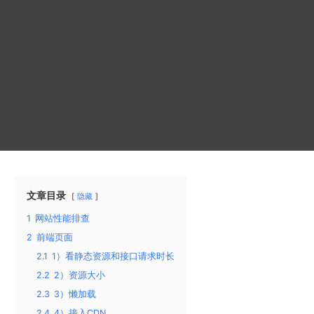
文章目录
隐藏
1
网站性能排查
2
前端页面
2.1
1）看静态资源和接口请求时长
2.2
2）资源大小
2.3
3）懒加载
2.4
4）接入CDN