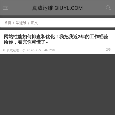
真成运维 QIUYL.COM
首页
/
学运维
/
正文
网站性能如何排查和优化！我把我近2年的工作经验
给你，看完你就懂了~
2/5
真成运维
2026-2-5
738