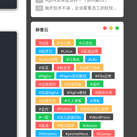
17
抛开技术不谈，企业看重员工的软技能有那些？
18
标签云
#运维
#云计算
#云原生
#程序员
#Linux
#真成运维
#Linux运维
#计算机
#k8s
#容器
#秋意零
#运维工程师
#Nginx
#Nginx系列教程
#K8s运维
#运维面经
#运维导航
#面经
#实战Nginx
#Nginx教程
#面经分享
#运维开发
#个人博客
#博客
#监控
#Python
#游戏运维工程师
#一面
#深入探索K8s
#WordPress
#真成
#知识星球
#docker
#Windows
#prometheus
#Django