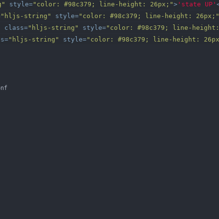
g"
style
=
"color: #98c379; line-height: 26px;"
>
'state UP'
=
"hljs-string"
style
=
"color: #98c379; line-height: 26px;
n
class
=
"hljs-string"
style
=
"color: #98c379; line-height
ss
=
"hljs-string"
style
=
"color: #98c379; line-height: 26p
onf