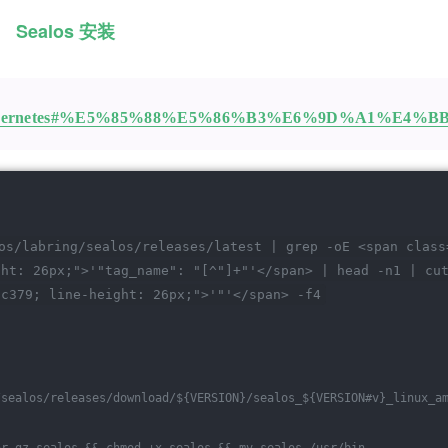
Sealos 安装
/deploy-kubernetes#%E5%85%88%E5%86%B3%E6%9D%A1%E4%
os/labring/sealos/releases/latest | grep -oE 
<span class
ght: 26px;">
'
"tag_name"
: 
"[^"
]+
"'</span> | head -n1 | cu
8c379; line-height: 26px;
">'"
'
</span>
 -f4
/sealos/releases/download/
${VERSION}
/sealos_
${VERSION#v}
_linux_a
ar.gz sealos && chmod +x sealos && mv sealos /usr/bin