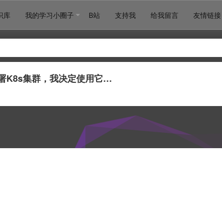
识库
我的学习小圈子
B站
支持我
给我留言
友情链接
署K8s集群，我决定使用它…