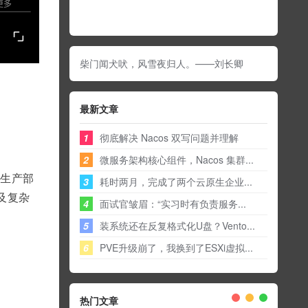
柴门闻犬吠，风雪夜归人。——刘长卿
最新文章
1
彻底解决 Nacos 双写问题并理解
2
微服务架构核心组件，Nacos 集群...
到生产部
3
耗时两月，完成了两个云原生企业...
以及复杂
4
面试官皱眉：“实习时有负责服务...
5
装系统还在反复格式化U盘？Vento...
6
PVE升级崩了，我换到了ESXi虚拟...
热门文章