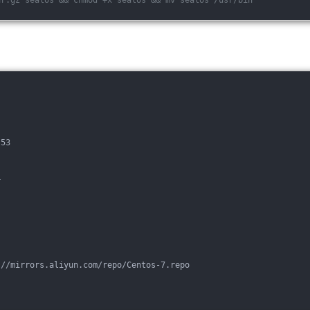
-53
4
://mirrors.aliyun.com/repo/Centos-7.repo