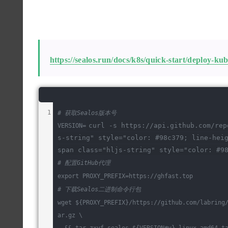
https://sealos.run/docs/k8s/quick-start
# 获取Sealos版本号
curl -s https://api.github.com/rep
VERSION=
s-string" style="color: #98c379; line-hei
span class="
hljs-string
" style="
color: #9
# 配置GitHub代理
export
 PROXY_PREFIX=https://ghfast.top
# 下载Sealos二进制命令行包
wget 
${PROXY_PREFIX}
/https://github.com/labring
ar.gz \
  && tar zxvf sealos_
${VERSION#v}
_linux_amd64.t