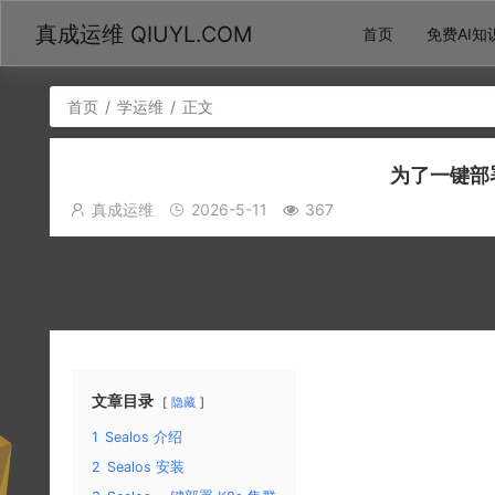
真成运维 QIUYL.COM
首页
免费AI知
首页
/
学运维
/
正文
为了一键部
真成运维
2026-5-11
367
文章目录
隐藏
1
Sealos 介绍
2
Sealos 安装