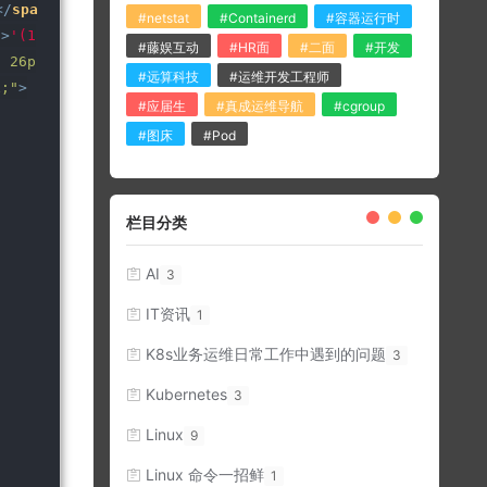
</
spa
#netstat
#Containerd
#容器运行时
"
>
'(1
#藤娱互动
#HR面
#二面
#开发
: 26p
#远算科技
#运维开发工程师
x;"
>
#应届生
#真成运维导航
#cgroup
#图床
#Pod
栏目分类
AI
3
IT资讯
1
K8s业务运维日常工作中遇到的问题
3
Kubernetes
3
Linux
9
Linux 命令一招鲜
1