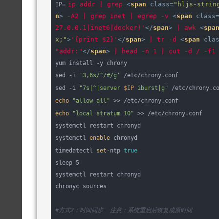
ip addr | grep 
<
span
class
=
"hljs-strin
IP=
n
>
 -A2 | grep inet | egrep -v 
<
span
class
27.0.0.1|inet6|docker)'
</
span
>
 | awk 
<
spa
x;"
>
'{print $2}'
</
span
>
 | tr -d 
<
span
cla
"addr:"
</
span
>
 | head -n 1 | cut -d / -f1
yum install -y chrony
sed -i 
'3,6s/^/#/g'
 /etc/chrony.conf
sed -i 
"7s|^|server 
$IP
 iburst|g"
 /etc/chrony.c
echo
"allow all"
 >> /etc/chrony.conf
echo
"local stratum 10"
 >> /etc/chrony.conf
systemctl restart chronyd
systemctl 
enable
 chronyd
timedatectl 
set
-ntp 
true
sleep 5
systemctl restart chronyd
chronyc sources
#方式2：时间同步  注意：系统重启后恢复成原时间