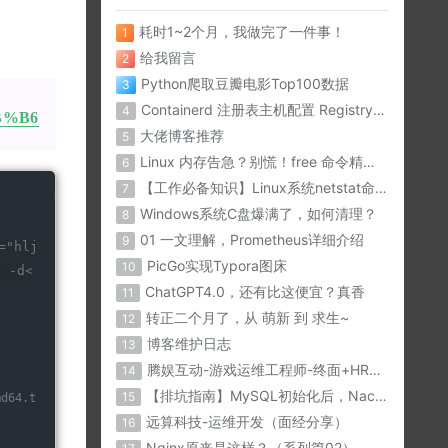
耗时1~2个月，我做完了一件事！
1
给我留言
2
Python爬取豆瓣电影Top100数据
3
Containerd 注册表主机配置 Registry Host
4
BB%B6
大佬博客推荐
5
Linux 内存告急？别慌！free 命令精准诊断内存问题
6
【工作必备知识】Linux系统netstat命令详解
7
Windows系统C盘爆满了，如何清理？
8
01 一文理解，Prometheus详细介绍
9
="hlj
PicGo实现Typora图床
10
t -d<
ChatGPT4.0，还有比这便宜？真香
11
转正二个月了，从 萌新 到 求生~
12
博客维护日志
13
腾娱互动-游戏运维工程师-终面+HR面（面经分享）
14
【排坑指南】MySQL初始化后，Nacos与微服务无法连接？？
15
md64.t
远算科技-运维开发（面经分享）
16
Nginx原来是这样？（系列篇02）