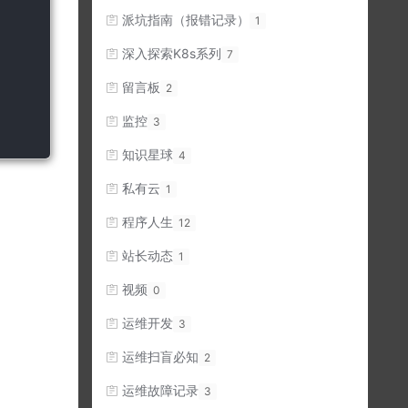
派坑指南（报错记录）
1
深入探索K8s系列
7
留言板
2
监控
3
知识星球
4
私有云
1
程序人生
12
站长动态
1
视频
0
运维开发
3
运维扫盲必知
2
运维故障记录
3