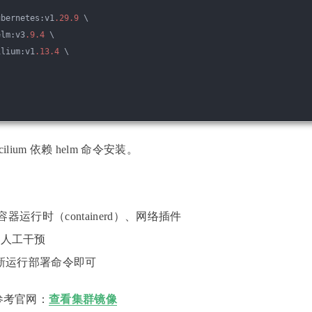
ubernetes:v1
.29
.9
 \
elm:v3
.9
.4
 \
ilium:v1
.13
.4
 \
为 cilium 依赖 helm 命令安装。
容器运行时（containerd）、网络插件
需人工干预
新运行部署命令即可
参考官网：
查看集群镜像