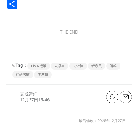
e
z
n
o
a
a
m
分
C
o
a
u
c
st
ai
享
h
n
W
b
e
o
l
at
e
ei
a
b
d
- THE END -
b
n
o
o
o
o
n
k
Tag：
Linux运维
云原生
云计算
程序员
运维
运维考证
零基础
真成运维
12月27日15:46
最后修改：2025年12月27日