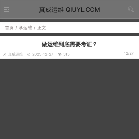
真成运维 QIUYL.COM
首页
/
学运维
/
正文
做运维到底需要考证？
12/27
真成运维
2025-12-27
515