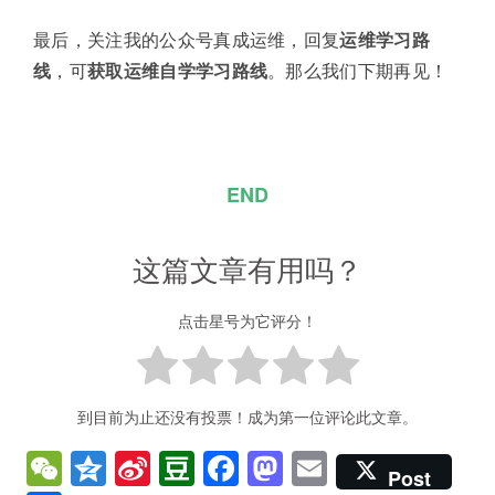
最后，关注我的公众号真成运维，回复
运维学习路
线
，可
获取运维自学学习路线
。那么我们下期再见！
END
这篇文章有用吗？
点击星号为它评分！
到目前为止还没有投票！成为第一位评论此文章。
W
Q
Si
D
F
M
E
Post